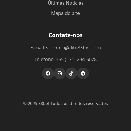
Últimas Notícias
Mapa do site
Contate-nos
E-mail: support@elite83bet.com
Telefone: +55 (121) 234-5678
© 2025 83bet Todos os direitos reservados