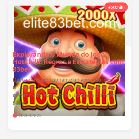
HotChilli
Explorando o Mundo do Jogo
HotChilli: Regras e Estratégias com
83bet
Descubra o emocionante universo do jogo
HotChilli, suas regras e como aproveitar ao
máximo esta experiência usando a plataforma
83bet.
2026-04-23