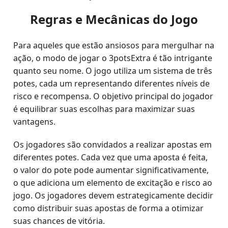
Regras e Mecânicas do Jogo
Para aqueles que estão ansiosos para mergulhar na
ação, o modo de jogar o 3potsExtra é tão intrigante
quanto seu nome. O jogo utiliza um sistema de três
potes, cada um representando diferentes níveis de
risco e recompensa. O objetivo principal do jogador
é equilibrar suas escolhas para maximizar suas
vantagens.
Os jogadores são convidados a realizar apostas em
diferentes potes. Cada vez que uma aposta é feita,
o valor do pote pode aumentar significativamente,
o que adiciona um elemento de excitação e risco ao
jogo. Os jogadores devem estrategicamente decidir
como distribuir suas apostas de forma a otimizar
suas chances de vitória.