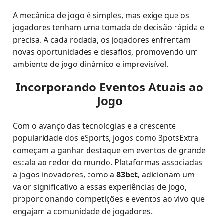
A mecânica de jogo é simples, mas exige que os
jogadores tenham uma tomada de decisão rápida e
precisa. A cada rodada, os jogadores enfrentam
novas oportunidades e desafios, promovendo um
ambiente de jogo dinâmico e imprevisível.
Incorporando Eventos Atuais ao
Jogo
Com o avanço das tecnologias e a crescente
popularidade dos eSports, jogos como 3potsExtra
começam a ganhar destaque em eventos de grande
escala ao redor do mundo. Plataformas associadas
a jogos inovadores, como a
83bet
, adicionam um
valor significativo a essas experiências de jogo,
proporcionando competições e eventos ao vivo que
engajam a comunidade de jogadores.