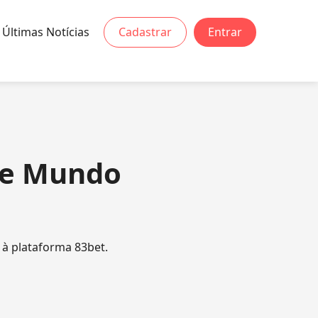
Últimas Notícias
Cadastrar
Entrar
te Mundo
à plataforma 83bet.