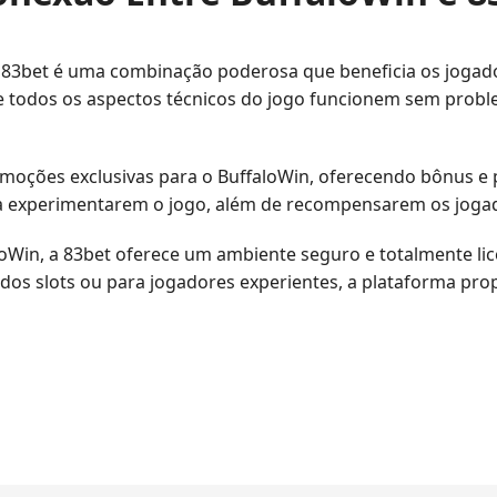
a 83bet é uma combinação poderosa que beneficia os jogad
ue todos os aspectos técnicos do jogo funcionem sem prob
moções exclusivas para o BuffaloWin, oferecendo bônus e p
 experimentarem o jogo, além de recompensarem os jogado
oWin, a 83bet oferece um ambiente seguro e totalmente lic
dos slots ou para jogadores experientes, a plataforma prop