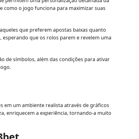
 que permitem uma personalização detalhada da
te como o jogo funciona para maximizar suas
 aqueles que preferem apostas baixas quanto
a, esperando que os rolos parem e revelem uma
o de símbolos, além das condições para ativar
jogo.
s em um ambiente realista através de gráficos
eza, enriquecem a experiência, tornando-a muito
3bet