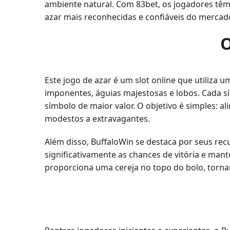
ambiente natural. Com 83bet, os jogadores têm
azar mais reconhecidas e confiáveis do mercad
O
Este jogo de azar é um slot online que utiliza
imponentes, águias majestosas e lobos. Cada s
símbolo de maior valor. O objetivo é simples: 
modestos a extravagantes.
Além disso, BuffaloWin se destaca por seus rec
significativamente as chances de vitória e man
proporciona uma cereja no topo do bolo, torna