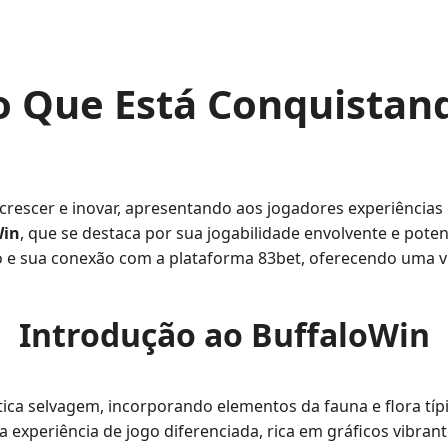
o Que Está Conquistan
 crescer e inovar, apresentando aos jogadores experiência
Win
, que se destaca por sua jogabilidade envolvente e poten
o e sua conexão com a plataforma 83bet, oferecendo uma v
Introdução ao BuffaloWin
a selvagem, incorporando elementos da fauna e flora típi
 experiência de jogo diferenciada, rica em gráficos vibra