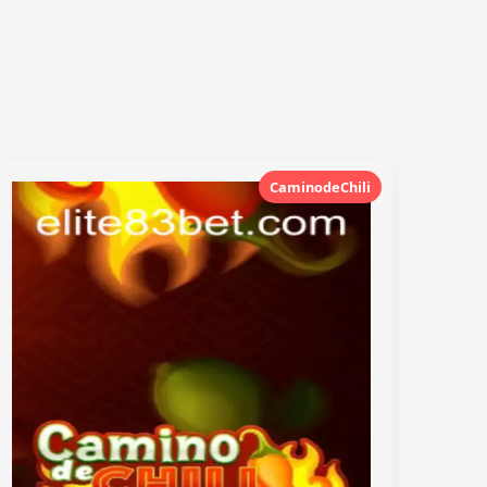
CaminodeChili