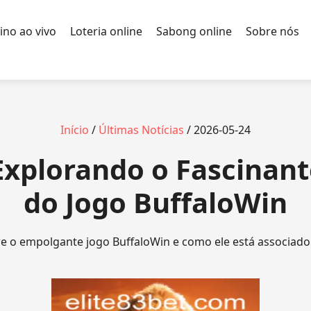
ino ao vivo
Loteria online
Sabong online
Sobre nós
Início
/
Últimas Notícias
/ 2026-05-24
 Explorando o Fascinan
do Jogo BuffaloWin
e o empolgante jogo BuffaloWin e como ele está associado 