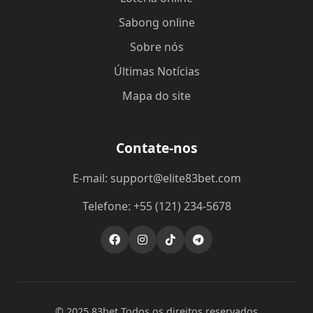
Sabong online
Sobre nós
Últimas Notícias
Mapa do site
Contate-nos
E-mail: support@elite83bet.com
Telefone: +55 (121) 234-5678
© 2025 83bet Todos os direitos reservados