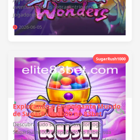
aventura com as regras intrigantes que cativam
jogadores ao redor do mundo.
2026-06-05
SugarRush1000
Explorando o Empolgante Mundo
de SugarRush1000 no 83bet
Descubra tudo sobre o inovador jogo
SugarRush1000 hospedado no 83bet, sua