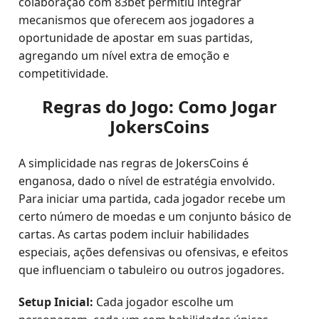
colaboração com 83bet permitiu integrar
mecanismos que oferecem aos jogadores a
oportunidade de apostar em suas partidas,
agregando um nível extra de emoção e
competitividade.
Regras do Jogo: Como Jogar
JokersCoins
A simplicidade nas regras de JokersCoins é
enganosa, dado o nível de estratégia envolvido.
Para iniciar uma partida, cada jogador recebe um
certo número de moedas e um conjunto básico de
cartas. As cartas podem incluir habilidades
especiais, ações defensivas ou ofensivas, e efeitos
que influenciam o tabuleiro ou outros jogadores.
Setup Inicial:
Cada jogador escolhe um