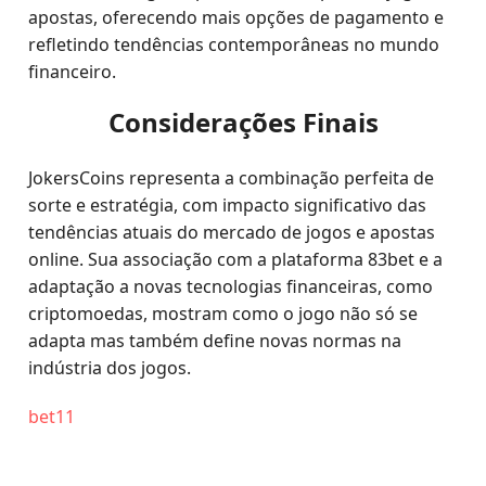
apostas, oferecendo mais opções de pagamento e
refletindo tendências contemporâneas no mundo
financeiro.
Considerações Finais
JokersCoins representa a combinação perfeita de
sorte e estratégia, com impacto significativo das
tendências atuais do mercado de jogos e apostas
online. Sua associação com a plataforma 83bet e a
adaptação a novas tecnologias financeiras, como
criptomoedas, mostram como o jogo não só se
adapta mas também define novas normas na
indústria dos jogos.
bet11