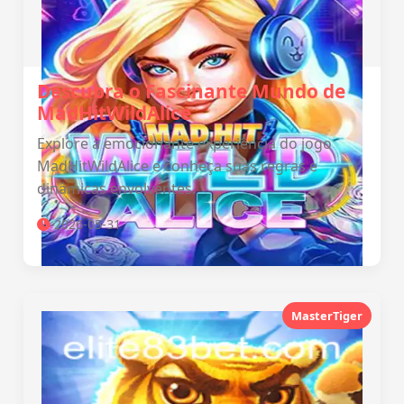
Descubra o Fascinante Mundo de
MadHitWildAlice
Explore a emocionante experiência do jogo
MadHitWildAlice e conheça suas regras e
dinâmicas envolventes.
2026-05-31
MasterTiger