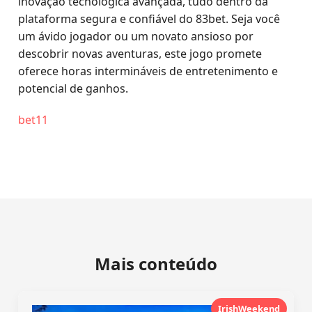
inovação tecnológica avançada, tudo dentro da
plataforma segura e confiável do 83bet. Seja você
um ávido jogador ou um novato ansioso por
descobrir novas aventuras, este jogo promete
oferece horas intermináveis de entretenimento e
potencial de ganhos.
bet11
Mais conteúdo
IrishWeekend