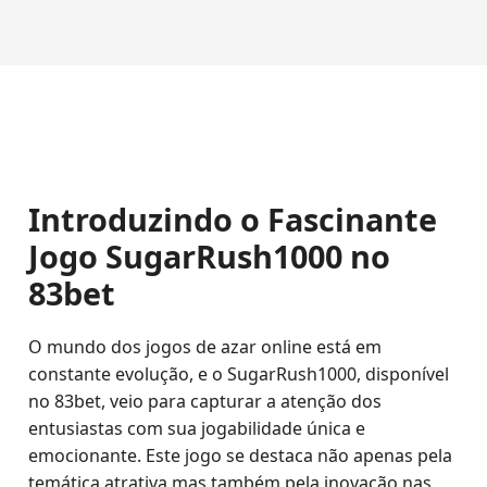
Introduzindo o Fascinante
Jogo SugarRush1000 no
83bet
O mundo dos jogos de azar online está em
constante evolução, e o SugarRush1000, disponível
no 83bet, veio para capturar a atenção dos
entusiastas com sua jogabilidade única e
emocionante. Este jogo se destaca não apenas pela
temática atrativa mas também pela inovação nas