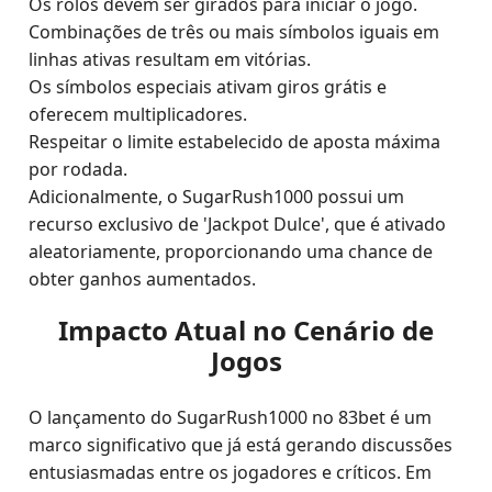
Os rolos devem ser girados para iniciar o jogo.
Combinações de três ou mais símbolos iguais em
linhas ativas resultam em vitórias.
Os símbolos especiais ativam giros grátis e
oferecem multiplicadores.
Respeitar o limite estabelecido de aposta máxima
por rodada.
Adicionalmente, o SugarRush1000 possui um
recurso exclusivo de 'Jackpot Dulce', que é ativado
aleatoriamente, proporcionando uma chance de
obter ganhos aumentados.
Impacto Atual no Cenário de
Jogos
O lançamento do SugarRush1000 no 83bet é um
marco significativo que já está gerando discussões
entusiasmadas entre os jogadores e críticos. Em