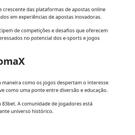
 crescente das plataformas de apostas online
ados em experiências de apostas inovadoras.
icipem de competições e desafios que oferecem
ressados no potencial dos e-sports e jogos
RomaX
a maneira como os jogos despertam o interesse
erve como uma ponte entre diversão e educação.
 83bet. A comunidade de jogadores está
nte universo histórico.