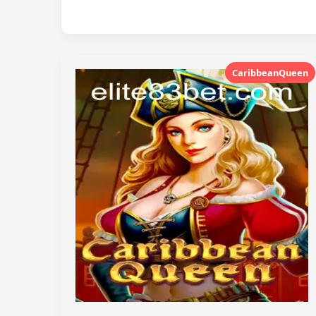
CaribbeanQueen