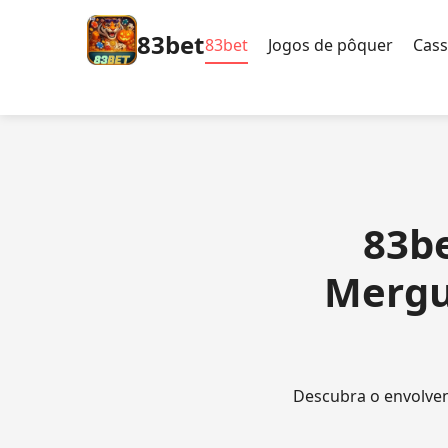
83bet
83bet
Jogos de pôquer
Cass
83b
Mergu
Descubra o envolven