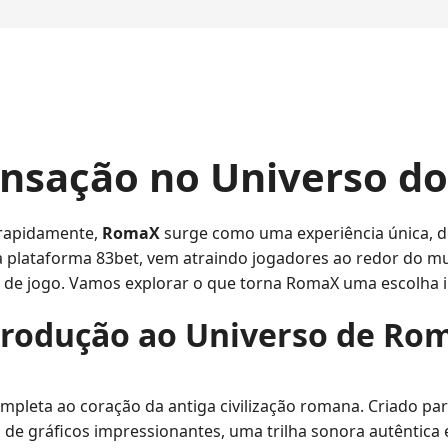
nsação no Universo do
 rapidamente,
RomaX
surge como uma experiência única, d
da plataforma 83bet, vem atraindo jogadores ao redor do m
de jogo. Vamos explorar o que torna RomaX uma escolha im
trodução ao Universo de Ro
pleta ao coração da antiga civilização romana. Criado pa
 de gráficos impressionantes, uma trilha sonora autêntica 