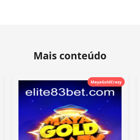
Mais conteúdo
MayaGoldCrazy