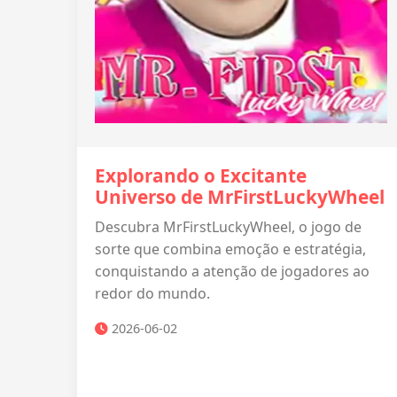
Explorando o Excitante
Universo de MrFirstLuckyWheel
Descubra MrFirstLuckyWheel, o jogo de
sorte que combina emoção e estratégia,
conquistando a atenção de jogadores ao
redor do mundo.
2026-06-02