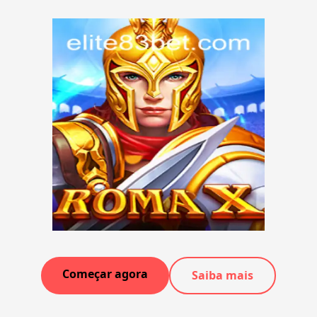
Começar agora
Saiba mais