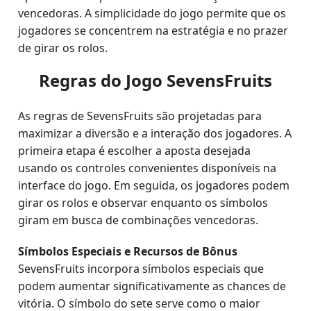
vencedoras. A simplicidade do jogo permite que os
jogadores se concentrem na estratégia e no prazer
de girar os rolos.
Regras do Jogo SevensFruits
As regras de SevensFruits são projetadas para
maximizar a diversão e a interação dos jogadores. A
primeira etapa é escolher a aposta desejada
usando os controles convenientes disponíveis na
interface do jogo. Em seguida, os jogadores podem
girar os rolos e observar enquanto os símbolos
giram em busca de combinações vencedoras.
Símbolos Especiais e Recursos de Bônus
SevensFruits incorpora símbolos especiais que
podem aumentar significativamente as chances de
vitória. O símbolo do sete serve como o maior