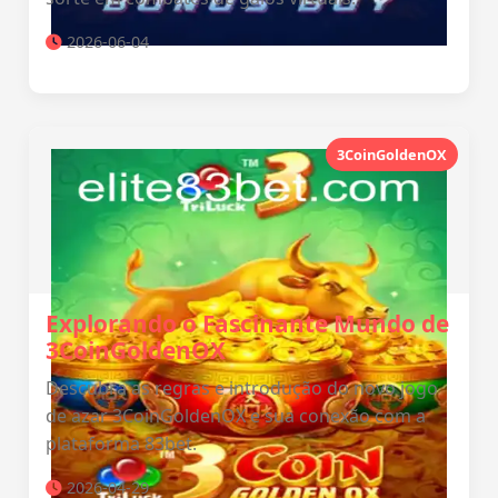
2026-06-04
3CoinGoldenOX
Explorando o Fascinante Mundo de
3CoinGoldenOX
Descubra as regras e introdução do novo jogo
de azar 3CoinGoldenOX e sua conexão com a
plataforma 83bet.
2026-04-29