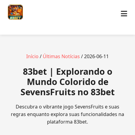
Início
/
Últimas Notícias
/ 2026-06-11
83bet | Explorando o
Mundo Colorido de
SevensFruits no 83bet
Descubra o vibrante jogo SevensFruits e suas
regras enquanto explora suas funcionalidades na
plataforma 83bet.