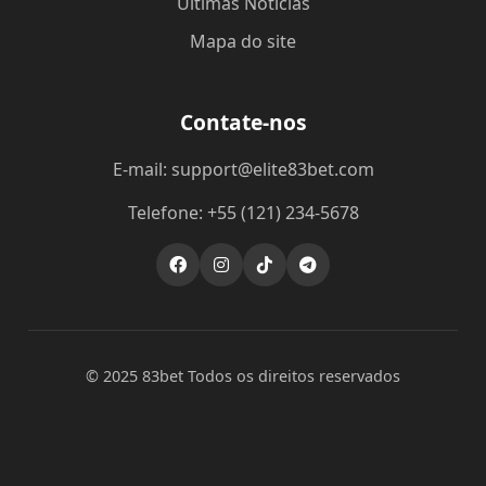
Últimas Notícias
Mapa do site
Contate-nos
E-mail: support@elite83bet.com
Telefone: +55 (121) 234-5678
© 2025 83bet Todos os direitos reservados