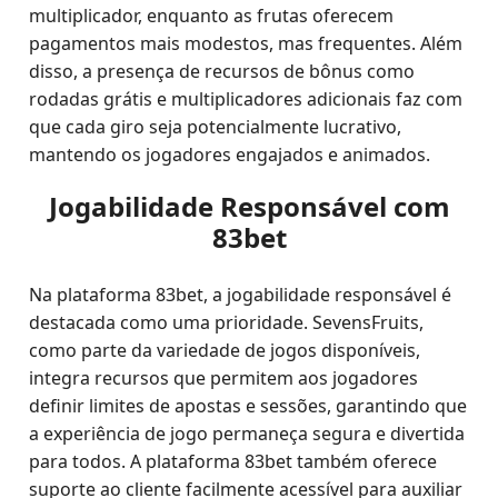
multiplicador, enquanto as frutas oferecem
pagamentos mais modestos, mas frequentes. Além
disso, a presença de recursos de bônus como
rodadas grátis e multiplicadores adicionais faz com
que cada giro seja potencialmente lucrativo,
mantendo os jogadores engajados e animados.
Jogabilidade Responsável com
83bet
Na plataforma 83bet, a jogabilidade responsável é
destacada como uma prioridade. SevensFruits,
como parte da variedade de jogos disponíveis,
integra recursos que permitem aos jogadores
definir limites de apostas e sessões, garantindo que
a experiência de jogo permaneça segura e divertida
para todos. A plataforma 83bet também oferece
suporte ao cliente facilmente acessível para auxiliar