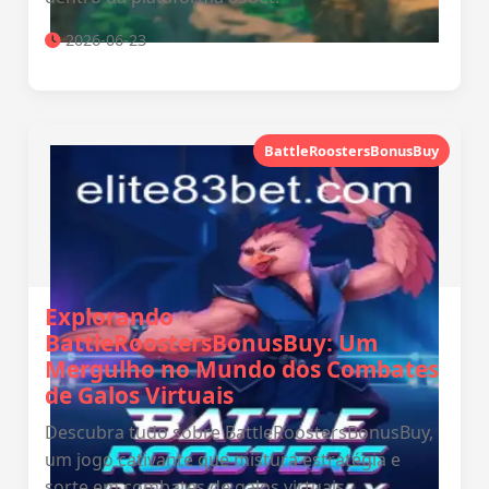
2026-06-23
BattleRoostersBonusBuy
Explorando
BattleRoostersBonusBuy: Um
Mergulho no Mundo dos Combates
de Galos Virtuais
Descubra tudo sobre BattleRoostersBonusBuy,
um jogo cativante que mistura estratégia e
sorte em combates de galos virtuais.