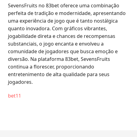
SevensFruits no 83bet oferece uma combinação
perfeita de tradição e modernidade, apresentando
uma experiência de jogo que é tanto nostálgica
quanto inovadora. Com gráficos vibrantes,
jogabilidade direta e chances de recompensas
substanciais, o jogo encanta e envolveu a
comunidade de jogadores que busca emoção e
diversão. Na plataforma 83bet, SevensFruits
continua a florescer, proporcionando
entretenimento de alta qualidade para seus
jogadores.
bet11